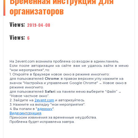
​Временная инструкция для
организаторов
Views:
2019-04-08
Views:
6
На 2event.com возникла проблема со входом в админ.панель.
Если после авторизации на сайте вам не удалось зайти в меню
"мои мероприятия", то:
1. Откройте в браузере новое окно в режиме инкогнито:
для пользователей
Chrome
: в правом верхнем углу нажмите на
значок "Настройка и управление Google Chrome" → Новое окно в
режиме инкогнито.
для пользователей
Safari
: на панели меню выберите “Файл” →
“Новое частное окно”.
2. Зайдите на
2event.com
и авторизуйтесь.
3. Нажмите на вкладку "мои мероприятия".
4. Вы попали в "
админку
".
Видеоинтсрукция
.
Приносим извинения за временные неудобства.
Проблема будет исправлена завтра.