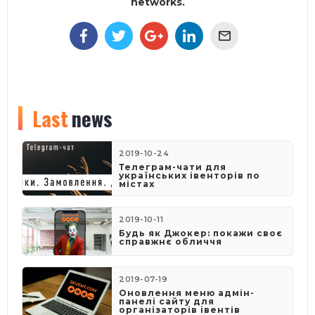
networks.
Last
news
2019-10-24
Телеграм-чати для
українських івенторів по
містах
2019-10-11
Будь як Джокер: покажи своє
справжнє обличчя
2019-07-19
Оновлення меню адмін-
панелі сайту для
організаторів івентів