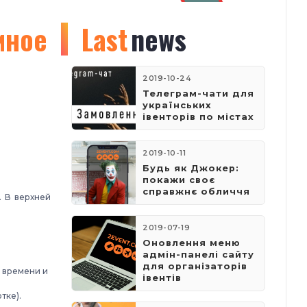
мное
Last
news
2019-10-24
Телеграм-чати для
українських
івенторів по містах
2019-10-11
Будь як Джокер:
покажи своє
справжнє обличчя
. В верхней
2019-07-19
Оновлення меню
адмін-панелі сайту
для організаторів
ы времени и
івентів
тке).