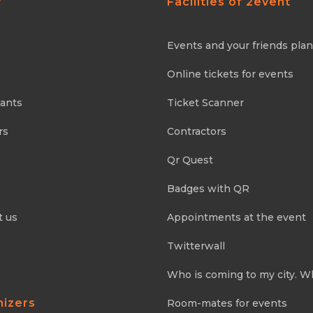
y
Facilities of 2event
Events and your friends pla
Online tickets for events
pants
Ticket Scanner
rs
Contractors
Qr Quest
Badges with QR
t us
Appointments at the event
Twitterwall
Who is coming to my city. W
nizers
Room-mates for events