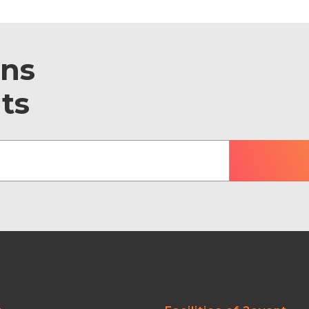
ons
ts