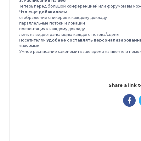
3. Расписание на веб
Теперь перед большой конференцией или форумом вы может
Что еще добавилось:
отображение спикеров к каждому докладу
параллельные потоки и локации
презентация к каждому докладу
линк на видеотрансляцию каждого потока/сцены
Посетителям
удобнее составлять персонализированны
значимые.
Умное расписание сэкономит ваше время на ивенте и помо
Share a link 