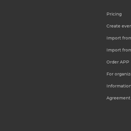
Pricing
Create eve
Import fro
Import fro
Order APP
For organiz
Information
Agreement