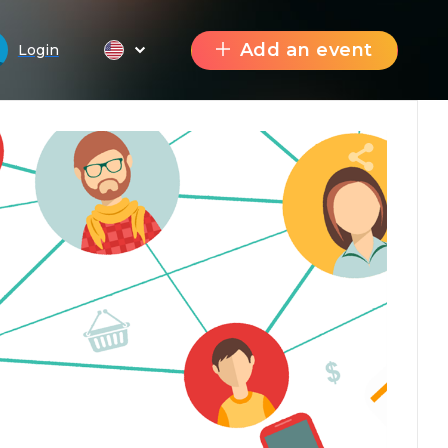
Add an event
Login