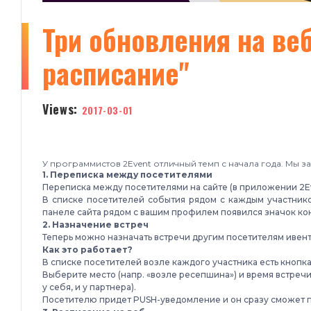
Три обновления на веб
расписание"
Views:
2017-03-01
У программистов 2Event отличный темп с начала года.
Мы за
1. Переписка между посетителями
Переписка между посетителями на сайте (
в приложении 2Ev
В списке посетителей события рядом с каждым участником
панеле сайта рядом с вашим профилем появился значок кон
2. Назначение встреч
Теперь можно назначать встречи другим посетителям ивент
Как это работает?
В списке посетителей возле каждого участника есть кнопка
Выберите место (напр. «возле ресепшина») и время встречи
у себя, и у партнера).
Посетителю придет PUSH-уведомление и он сразу сможет по