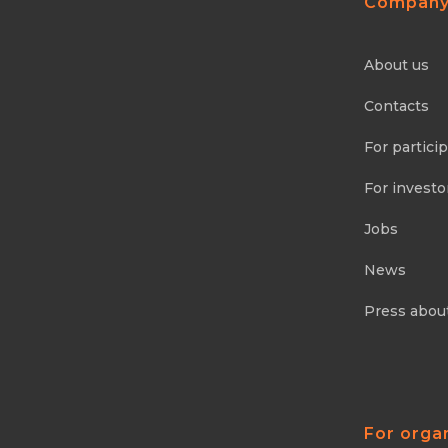
Compan
About us
Contacts
For partici
For investo
Jobs
News
Press abou
For orga